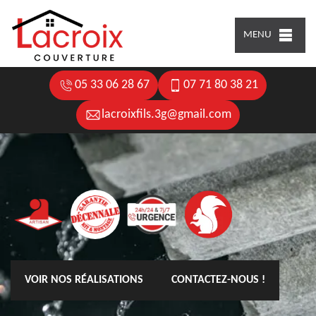
MENU
05 33 06 28 67
07 71 80 38 21
lacroixfils.3g@gmail.com
VOIR NOS RÉALISATIONS
CONTACTEZ-NOUS !