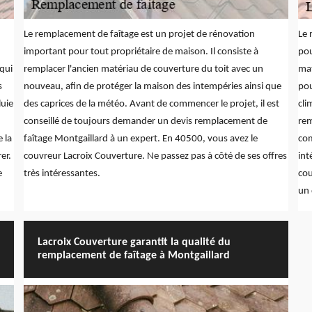
Le remplacement de faîtage est un projet de rénovation
Le 
important pour tout propriétaire de maison. Il consiste à
pou
 qui
remplacer l'ancien matériau de couverture du toit avec un
mat
s
nouveau, afin de protéger la maison des intempéries ainsi que
pou
luie
des caprices de la météo. Avant de commencer le projet, il est
cli
conseillé de toujours demander un devis remplacement de
rem
e la
faîtage Montgaillard à un expert. En 40500, vous avez le
com
er.
couvreur Lacroix Couverture. Ne passez pas à côté de ses offres
int
e
très intéressantes.
cou
un 
Lacroix Couverture garantit la qualité du
remplacement de faîtage à Montgaillard