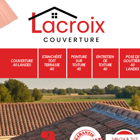
ETANCHÉITÉ
PEINTURE
ENTRETIEN
POSE DE
COUVERTURE
TOIT
SUR
DE
GOUTTIÈR
40 LANDES
TERRASSE
TOITURE
TOITURE
40
40
40
40
LANDES