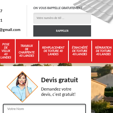
ON VOUS RAPPELLE GRATUITEMENT
67
21
3g@gmail.com
POSE
TRAVAUX
DE
REMPLACEMENT
ÉTANCHÉITÉ
RÉPARATION
DE
VELUX
DE TOITURE 40
DE TOITURE
DE TOITURE
CHARPENTE
40
LANDES
40 LANDES
40 LANDES
40 LANDES
LANDES
Devis gratuit
Demandez votre
devis, c'est gratuit!