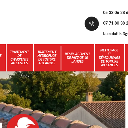
05 33 06 28 
07 71 80 38 
lacroixfils.
NETTOYAGE
TRAITEMENT
TRAITEMENT
REMPLACEMENT
ET
E
DE
HYDROFUGE
DE FAITAGE 40
DÉMOUSSAGE
CHARPENTE
DE TOITURE
LANDES
DE TOITURE
40 LANDES
40 LANDES
40 LANDES