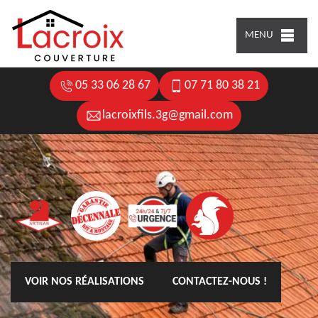
MENU
05 33 06 28 67
07 71 80 38 21
lacroixfils.3g@gmail.com
VOIR NOS RÉALISATIONS
CONTACTEZ-NOUS !