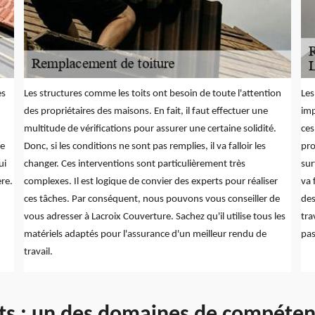
es
Les structures comme les toits ont besoin de toute l'attention
Les
des propriétaires des maisons. En fait, il faut effectuer une
imp
multitude de vérifications pour assurer une certaine solidité.
ces
de
Donc, si les conditions ne sont pas remplies, il va falloir les
pro
ui
changer. Ces interventions sont particulièrement très
sur
ère.
complexes. Il est logique de convier des experts pour réaliser
va 
ces tâches. Par conséquent, nous pouvons vous conseiller de
des
vous adresser à Lacroix Couverture. Sachez qu'il utilise tous les
tra
matériels adaptés pour l'assurance d'un meilleur rendu de
pas
travail.
ts : un des domaines de compéten