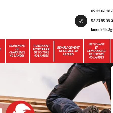
05 33 06 28 
07 71 80 38 
lacroixfils.
NETTOYAGE
TRAITEMENT
TRAITEMENT
REMPLACEMENT
ET
E
DE
HYDROFUGE
DE FAITAGE 40
DÉMOUSSAGE
CHARPENTE
DE TOITURE
LANDES
DE TOITURE
40 LANDES
40 LANDES
40 LANDES