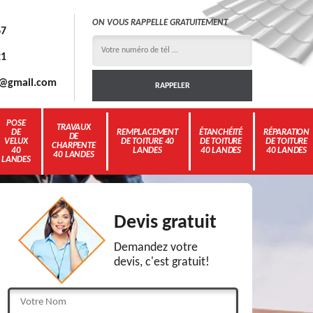
ON VOUS RAPPELLE GRATUITEMENT
67
21
3g@gmail.com
POSE
TRAVAUX
DE
REMPLACEMENT
ÉTANCHÉITÉ
RÉPARATION
DE
VELUX
DE TOITURE 40
DE TOITURE
DE TOITURE
CHARPENTE
40
LANDES
40 LANDES
40 LANDES
40 LANDES
LANDES
Devis gratuit
Demandez votre
devis, c'est gratuit!