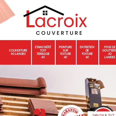
ETANCHÉITÉ
PEINTURE
ENTRETIEN
POSE DE
COUVERTURE
TOIT
SUR
DE
GOUTTIÈR
40 LANDES
TERRASSE
TOITURE
TOITURE
40
40
40
40
LANDES