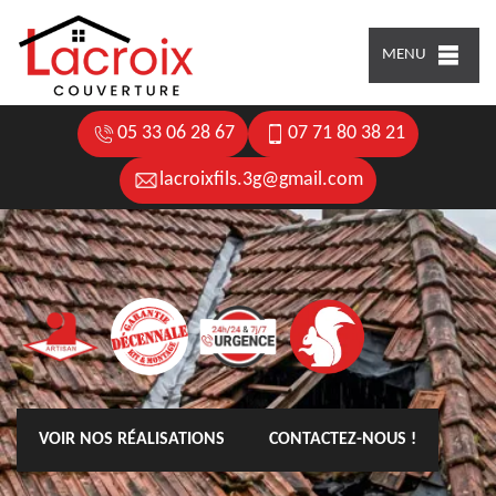
MENU
05 33 06 28 67
07 71 80 38 21
lacroixfils.3g@gmail.com
VOIR NOS RÉALISATIONS
CONTACTEZ-NOUS !