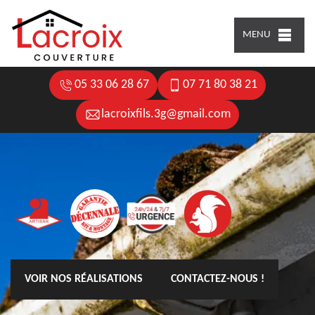
MENU
05 33 06 28 67
07 71 80 38 21
lacroixfils.3g@gmail.com
VOIR NOS RÉALISATIONS
CONTACTEZ-NOUS !