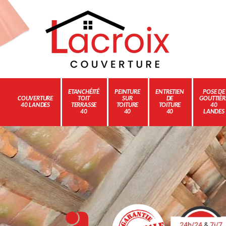
ETANCHÉITÉ
PEINTURE
ENTRETIEN
POSE DE
COUVERTURE
TOIT
SUR
DE
GOUTTIÈR
40 LANDES
TERRASSE
TOITURE
TOITURE
40
40
40
40
LANDES