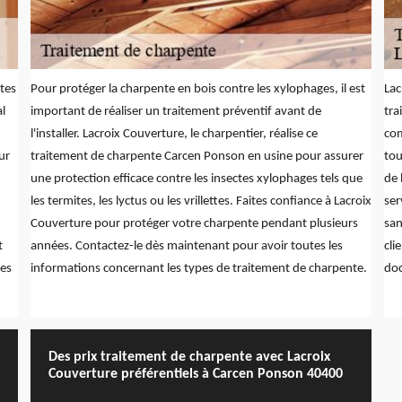
ctes
Pour protéger la charpente en bois contre les xylophages, il est
Lac
al
important de réaliser un traitement préventif avant de
tra
l'installer. Lacroix Couverture, le charpentier, réalise ce
com
ur
traitement de charpente Carcen Ponson en usine pour assurer
tou
une protection efficace contre les insectes xylophages tels que
de 
les termites, les lyctus ou les vrillettes. Faites confiance à Lacroix
ser
Couverture pour protéger votre charpente pendant plusieurs
san
t
années. Contactez-le dès maintenant pour avoir toutes les
cli
les
informations concernant les types de traitement de charpente.
doc
Des prix traitement de charpente avec Lacroix
Couverture préférentiels à Carcen Ponson 40400