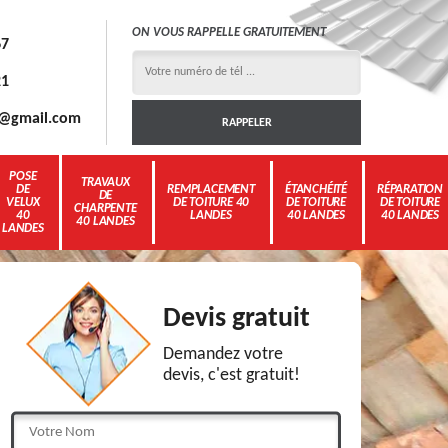
ON VOUS RAPPELLE GRATUITEMENT
67
21
3g@gmail.com
POSE
TRAVAUX
DE
REMPLACEMENT
ÉTANCHÉITÉ
RÉPARATION
DE
VELUX
DE TOITURE 40
DE TOITURE
DE TOITURE
CHARPENTE
40
LANDES
40 LANDES
40 LANDES
40 LANDES
LANDES
Devis gratuit
Demandez votre
devis, c'est gratuit!