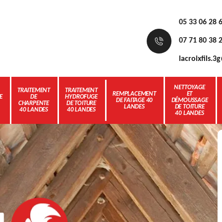
05 33 06 28 
07 71 80 38 
lacroixfils.
NETTOYAGE
TRAITEMENT
TRAITEMENT
REMPLACEMENT
ET
E
DE
HYDROFUGE
DE FAITAGE 40
DÉMOUSSAGE
CHARPENTE
DE TOITURE
LANDES
DE TOITURE
40 LANDES
40 LANDES
40 LANDES