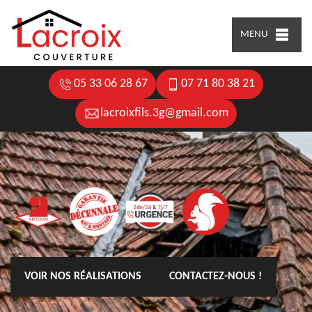
MENU
05 33 06 28 67
07 71 80 38 21
lacroixfils.3g@gmail.com
VOIR NOS RÉALISATIONS
CONTACTEZ-NOUS !