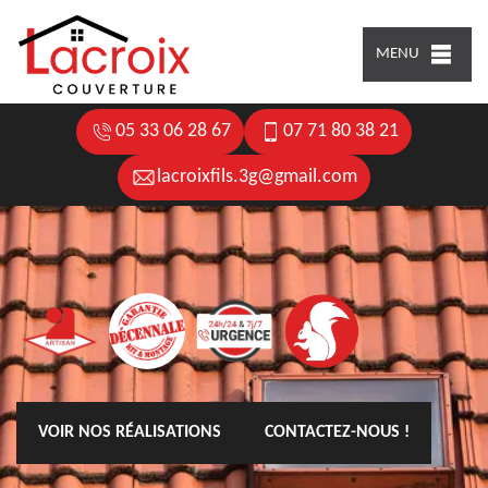
MENU
05 33 06 28 67
07 71 80 38 21
lacroixfils.3g@gmail.com
VOIR NOS RÉALISATIONS
CONTACTEZ-NOUS !