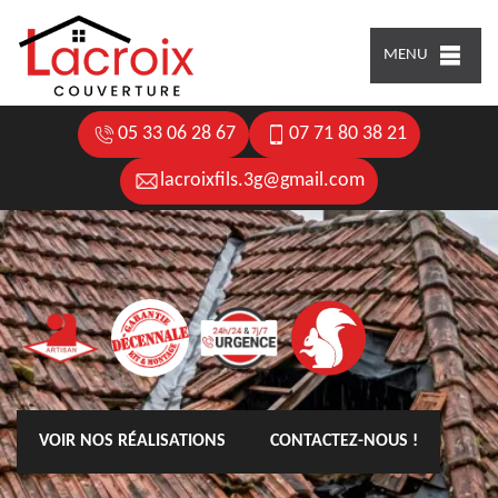
MENU
05 33 06 28 67
07 71 80 38 21
lacroixfils.3g@gmail.com
VOIR NOS RÉALISATIONS
CONTACTEZ-NOUS !