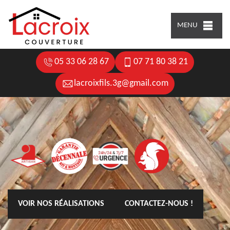
MENU
05 33 06 28 67
07 71 80 38 21
lacroixfils.3g@gmail.com
VOIR NOS RÉALISATIONS
CONTACTEZ-NOUS !