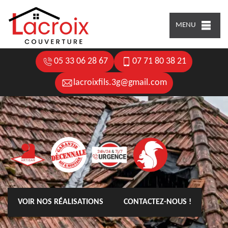
MENU
05 33 06 28 67
07 71 80 38 21
lacroixfils.3g@gmail.com
VOIR NOS RÉALISATIONS
CONTACTEZ-NOUS !