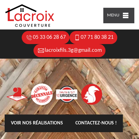
MENU
05 33 06 28 67
07 71 80 38 21
lacroixfils.3g@gmail.com
VOIR NOS RÉALISATIONS
CONTACTEZ-NOUS !