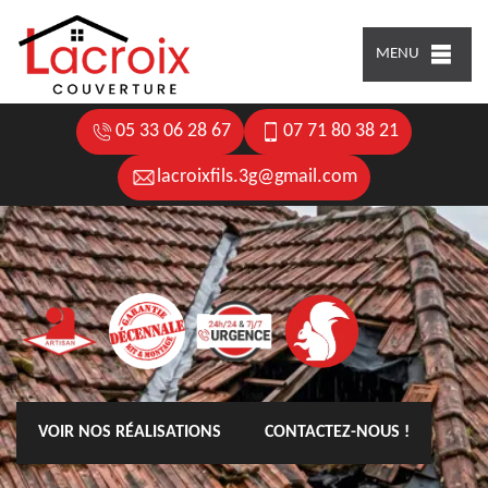
MENU
05 33 06 28 67
07 71 80 38 21
lacroixfils.3g@gmail.com
VOIR NOS RÉALISATIONS
CONTACTEZ-NOUS !