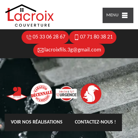
MENU
05 33 06 28 67
07 71 80 38 21
lacroixfils.3g@gmail.com
VOIR NOS RÉALISATIONS
CONTACTEZ-NOUS !