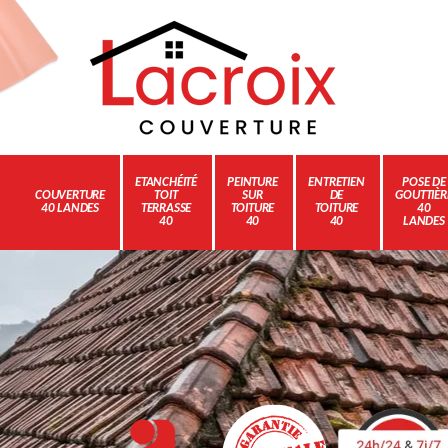
ETANCHÉITÉ
PEINTURE
ENTRETIEN
POSE DE
COUVERTURE
TOIT
SUR
DE
GOUTTIÈR
40 LANDES
TERRASSE
TOITURE
TOITURE
40
40
40
40
LANDES