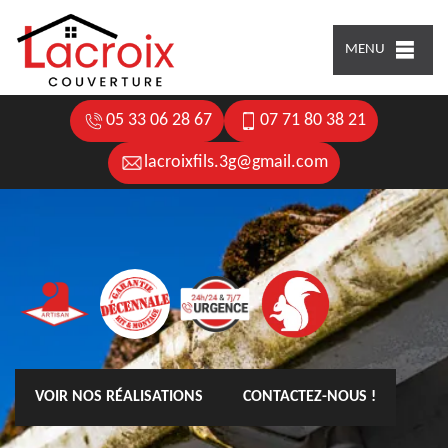
MENU
05 33 06 28 67
07 71 80 38 21
lacroixfils.3g@gmail.com
VOIR NOS RÉALISATIONS
CONTACTEZ-NOUS !