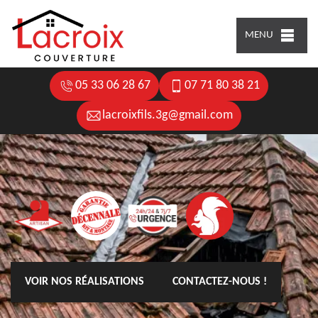
MENU
05 33 06 28 67
07 71 80 38 21
lacroixfils.3g@gmail.com
VOIR NOS RÉALISATIONS
CONTACTEZ-NOUS !