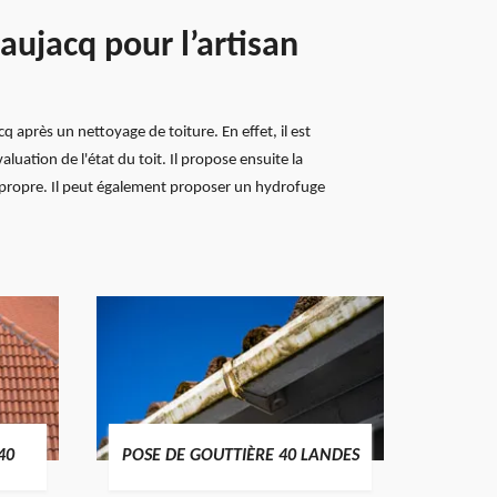
aujacq pour l’artisan
 après un nettoyage de toiture. En effet, il est
luation de l'état du toit. Il propose ensuite la
t propre. Il peut également proposer un hydrofuge
TRAIT
40
POSE DE GOUTTIÈRE 40 LANDES