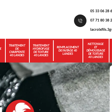
05 33 06 28 
07 71 80 38 
lacroixfils.
NETTOYAGE
TRAITEMENT
TRAITEMENT
REMPLACEMENT
ET
E
DE
HYDROFUGE
DE FAITAGE 40
DÉMOUSSAGE
CHARPENTE
DE TOITURE
LANDES
DE TOITURE
40 LANDES
40 LANDES
40 LANDES