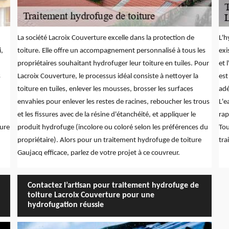
La société Lacroix Couverture excelle dans la protection de
L'h
i,
toiture. Elle offre un accompagnement personnalisé à tous les
exi
propriétaires souhaitant hydrofuger leur toiture en tuiles. Pour
et 
s
Lacroix Couverture, le processus idéal consiste à nettoyer la
est
toiture en tuiles, enlever les mousses, brosser les surfaces
adé
envahies pour enlever les restes de racines, reboucher les trous
L'e
et les fissures avec de la résine d'étanchéité, et appliquer le
rap
ture
produit hydrofuge (incolore ou coloré selon les préférences du
Tou
propriétaire). Alors pour un traitement hydrofuge de toiture
tra
Gaujacq efficace, parlez de votre projet à ce couvreur.
Contactez l’artisan pour traitement hydrofuge de
toiture Lacroix Couverture pour une
hydrofugation réussie