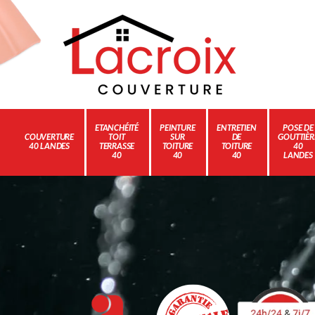
ETANCHÉITÉ
PEINTURE
ENTRETIEN
POSE DE
COUVERTURE
TOIT
SUR
DE
GOUTTIÈR
40 LANDES
TERRASSE
TOITURE
TOITURE
40
40
40
40
LANDES