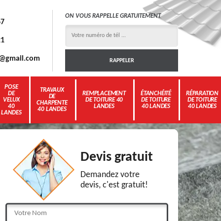
ON VOUS RAPPELLE GRATUITEMENT
67
21
3g@gmail.com
POSE
TRAVAUX
DE
REMPLACEMENT
ÉTANCHÉITÉ
RÉPARATION
DE
VELUX
DE TOITURE 40
DE TOITURE
DE TOITURE
CHARPENTE
40
LANDES
40 LANDES
40 LANDES
40 LANDES
LANDES
Devis gratuit
Demandez votre
devis, c'est gratuit!