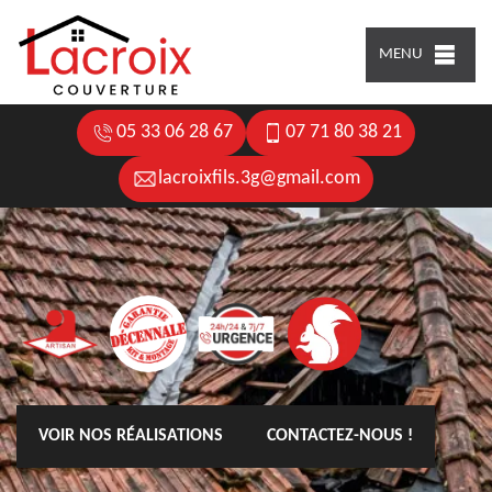
MENU
05 33 06 28 67
07 71 80 38 21
lacroixfils.3g@gmail.com
VOIR NOS RÉALISATIONS
CONTACTEZ-NOUS !