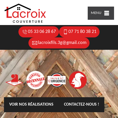
MENU
05 33 06 28 67
07 71 80 38 21
lacroixfils.3g@gmail.com
VOIR NOS RÉALISATIONS
CONTACTEZ-NOUS !