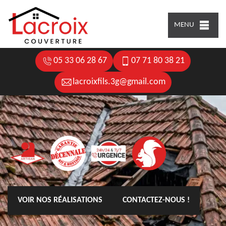
MENU
05 33 06 28 67
07 71 80 38 21
lacroixfils.3g@gmail.com
VOIR NOS RÉALISATIONS
CONTACTEZ-NOUS !