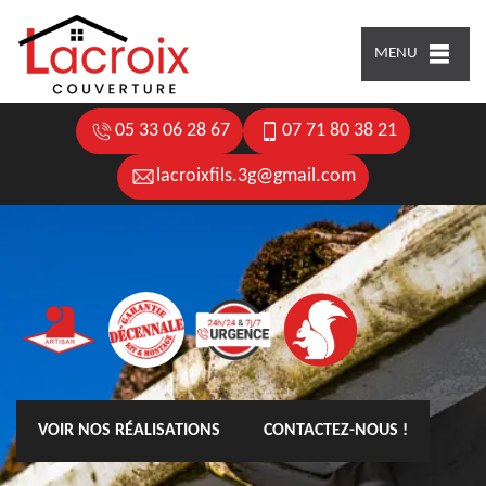
MENU
05 33 06 28 67
07 71 80 38 21
lacroixfils.3g@gmail.com
VOIR NOS RÉALISATIONS
CONTACTEZ-NOUS !