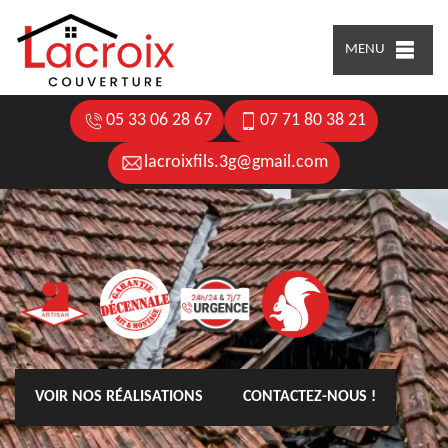
MENU
05 33 06 28 67
07 71 80 38 21
lacroixfils.3g@gmail.com
VOIR NOS RÉALISATIONS
CONTACTEZ-NOUS !