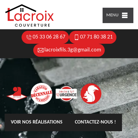
MENU
05 33 06 28 67
07 71 80 38 21
lacroixfils.3g@gmail.com
VOIR NOS RÉALISATIONS
CONTACTEZ-NOUS !