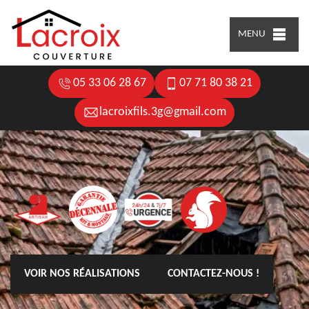
MENU
05 33 06 28 67
07 71 80 38 21
lacroixfils.3g@gmail.com
VOIR NOS RÉALISATIONS
CONTACTEZ-NOUS !