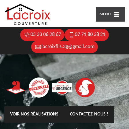
MENU
05 33 06 28 67
07 71 80 38 21
lacroixfils.3g@gmail.com
VOIR NOS RÉALISATIONS
CONTACTEZ-NOUS !