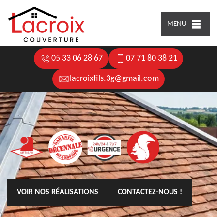
MENU
05 33 06 28 67
07 71 80 38 21
lacroixfils.3g@gmail.com
VOIR NOS RÉALISATIONS
CONTACTEZ-NOUS !