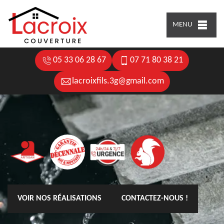
MENU
05 33 06 28 67
07 71 80 38 21
lacroixfils.3g@gmail.com
VOIR NOS RÉALISATIONS
CONTACTEZ-NOUS !