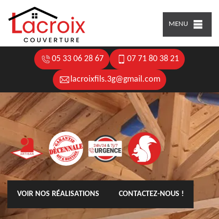
MENU
05 33 06 28 67
07 71 80 38 21
lacroixfils.3g@gmail.com
VOIR NOS RÉALISATIONS
CONTACTEZ-NOUS !