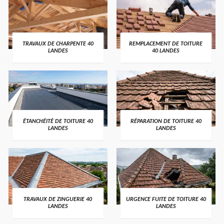
TRAVAUX DE CHARPENTE 40
REMPLACEMENT DE TOITURE
LANDES
40 LANDES
ÉTANCHÉITÉ DE TOITURE 40
RÉPARATION DE TOITURE 40
LANDES
LANDES
TRAVAUX DE ZINGUERIE 40
URGENCE FUITE DE TOITURE 40
LANDES
LANDES