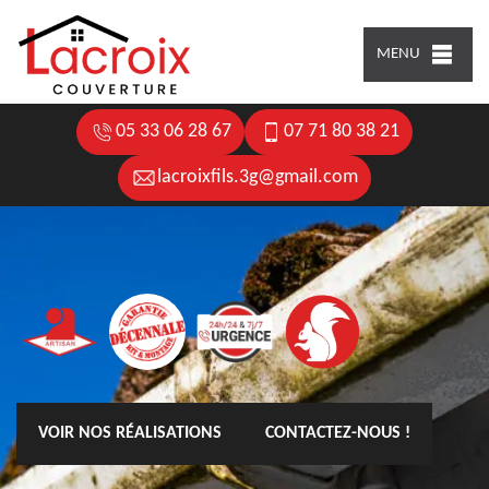
MENU
05 33 06 28 67
07 71 80 38 21
lacroixfils.3g@gmail.com
VOIR NOS RÉALISATIONS
CONTACTEZ-NOUS !