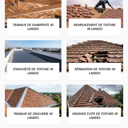
TRAVAUX DE CHARPENTE 40
REMPLACEMENT DE TOITURE
LANDES
40 LANDES
ÉTANCHÉITÉ DE TOITURE 40
RÉPARATION DE TOITURE 40
LANDES
LANDES
TRAVAUX DE ZINGUERIE 40
URGENCE FUITE DE TOITURE 40
LANDES
LANDES