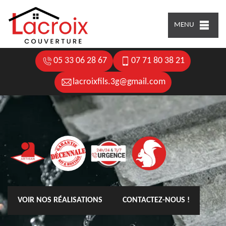
MENU
05 33 06 28 67
07 71 80 38 21
lacroixfils.3g@gmail.com
VOIR NOS RÉALISATIONS
CONTACTEZ-NOUS !