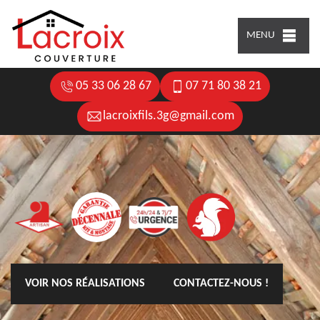
MENU
05 33 06 28 67
07 71 80 38 21
lacroixfils.3g@gmail.com
VOIR NOS RÉALISATIONS
CONTACTEZ-NOUS !