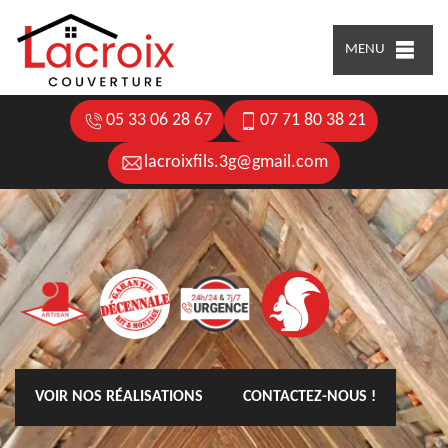
MENU
05 33 06 28 67
07 71 80 38 21
lacroixfils.3g@gmail.com
VOIR NOS RÉALISATIONS
CONTACTEZ-NOUS !