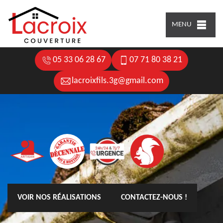
MENU
05 33 06 28 67
07 71 80 38 21
lacroixfils.3g@gmail.com
VOIR NOS RÉALISATIONS
CONTACTEZ-NOUS !