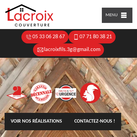
MENU
05 33 06 28 67
07 71 80 38 21
lacroixfils.3g@gmail.com
VOIR NOS RÉALISATIONS
CONTACTEZ-NOUS !