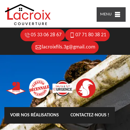
MENU
05 33 06 28 67
07 71 80 38 21
lacroixfils.3g@gmail.com
VOIR NOS RÉALISATIONS
CONTACTEZ-NOUS !