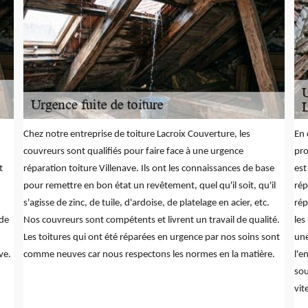
Chez notre entreprise de toiture Lacroix Couverture, les
En 
couvreurs sont qualifiés pour faire face à une urgence
pro
t
réparation toiture Villenave. Ils ont les connaissances de base
est
pour remettre en bon état un revêtement, quel qu'il soit, qu'il
rép
s'agisse de zinc, de tuile, d'ardoise, de platelage en acier, etc.
rép
 de
Nos couvreurs sont compétents et livrent un travail de qualité.
les
Les toitures qui ont été réparées en urgence par nos soins sont
une
ve.
comme neuves car nous respectons les normes en la matière.
l'e
sou
vit