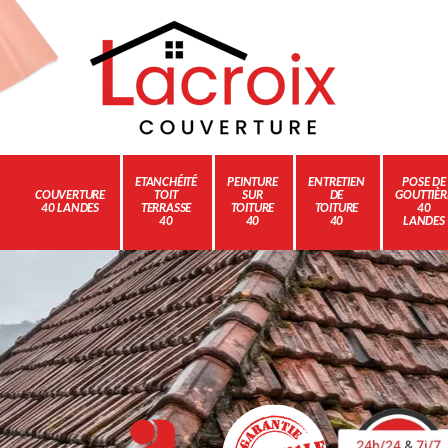
ETANCHÉITÉ
PEINTURE
ENTRETIEN
POSE DE
COUVERTURE
TOIT
SUR
DE
GOUTTIÈR
40 LANDES
TERRASSE
TOITURE
TOITURE
40
40
40
40
LANDES