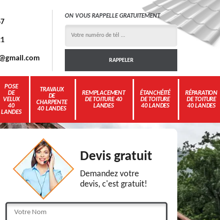
ON VOUS RAPPELLE GRATUITEMENT
67
21
3g@gmail.com
POSE
TRAVAUX
DE
REMPLACEMENT
ÉTANCHÉITÉ
RÉPARATION
DE
VELUX
DE TOITURE 40
DE TOITURE
DE TOITURE
CHARPENTE
40
LANDES
40 LANDES
40 LANDES
40 LANDES
LANDES
Devis gratuit
Demandez votre
devis, c'est gratuit!