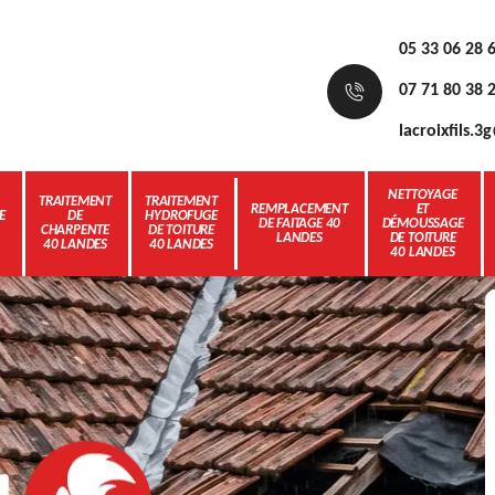
05 33 06 28 
07 71 80 38 
lacroixfils.
NETTOYAGE
TRAITEMENT
TRAITEMENT
REMPLACEMENT
ET
E
DE
HYDROFUGE
DE FAITAGE 40
DÉMOUSSAGE
CHARPENTE
DE TOITURE
LANDES
DE TOITURE
40 LANDES
40 LANDES
40 LANDES