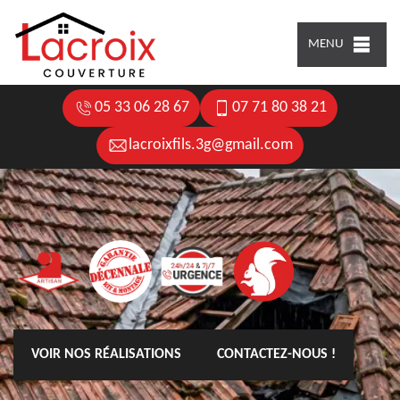
MENU
05 33 06 28 67
07 71 80 38 21
lacroixfils.3g@gmail.com
VOIR NOS RÉALISATIONS
CONTACTEZ-NOUS !