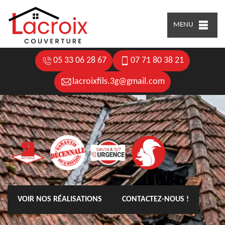
MENU
05 33 06 28 67
07 71 80 38 21
lacroixfils.3g@gmail.com
VOIR NOS RÉALISATIONS
CONTACTEZ-NOUS !