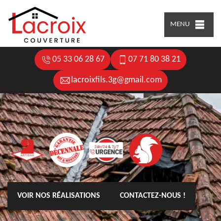
MENU
05 33 06 28 67
07 71 80 38 21
lacroixfils.3g@gmail.com
VOIR NOS RÉALISATIONS
CONTACTEZ-NOUS !