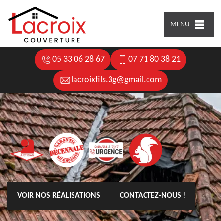
MENU
05 33 06 28 67
07 71 80 38 21
lacroixfils.3g@gmail.com
VOIR NOS RÉALISATIONS
CONTACTEZ-NOUS !