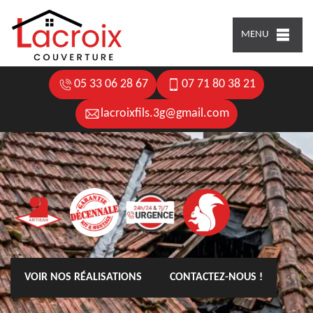
MENU
05 33 06 28 67
07 71 80 38 21
lacroixfils.3g@gmail.com
VOIR NOS RÉALISATIONS
CONTACTEZ-NOUS !