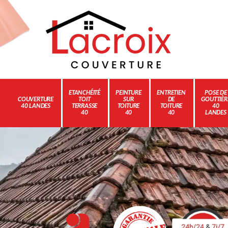
ETANCHÉITÉ
PEINTURE
ENTRETIEN
POSE DE
COUVERTURE
TOIT
SUR
DE
GOUTTIÈR
40 LANDES
TERRASSE
TOITURE
TOITURE
40
40
40
40
LANDES