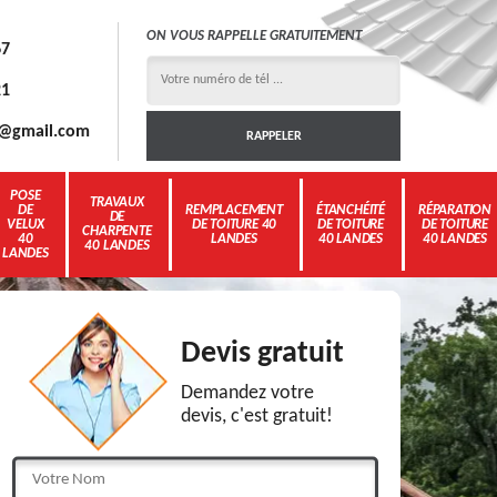
ON VOUS RAPPELLE GRATUITEMENT
67
21
3g@gmail.com
POSE
TRAVAUX
DE
REMPLACEMENT
ÉTANCHÉITÉ
RÉPARATION
DE
VELUX
DE TOITURE 40
DE TOITURE
DE TOITURE
CHARPENTE
40
LANDES
40 LANDES
40 LANDES
40 LANDES
LANDES
Devis gratuit
Demandez votre
devis, c'est gratuit!