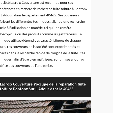
société Lacroix Couverture est reconnue pour ses
pétences en matière de recherche fuite toiture à Pontonx
 L Adour, dans le département 40465. Ses couvreurs
trisent les différentes techniques, allant d'une recherche
uelle à l'utilisation de matériel tel qu'une caméra
oscopique ou des produits comme les gaz traceurs. La
hnique utilisée dépend des caractéristiques de chaque
ture. Les couvreurs de la société sont expérimentés et
icaces dans la recherche rapide de l'origine de la fuite. Ces
hniques, afin d’être bien maîtrisées, sont mises à jour au
éfice des couvreurs de l’entreprise.
Lacroix Couverture s'occupe de la réparation fuite
toiture Pontonx Sur L Adour dans le 40465