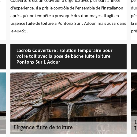
s
Couverture est un couvreur d'urgence avec plusieurs années
per
à
d'expérience. Il a pris le contrôle de l'ensemble de l'installation
dur
après qu'une tempête a provoqué des dommages. Il agit en
pén
urgence fuite de toiture à Pontonx Sur L Adour, mais aussi dans
la 
le 40465.
prê
Lacroix Couverture : solution temporaire pour
votre toit avec la pose de bâche fuite toiture
Pontonx Sur L Adour