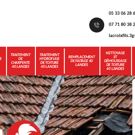
05 33 06 28 
07 71 80 38 
lacroixfils.
NETTOYAGE
TRAITEMENT
TRAITEMENT
REMPLACEMENT
ET
E
DE
HYDROFUGE
DE FAITAGE 40
DÉMOUSSAGE
CHARPENTE
DE TOITURE
LANDES
DE TOITURE
40 LANDES
40 LANDES
40 LANDES