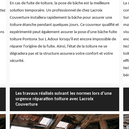
En cas de fuite de toiture, la pose de bâche est la meilleure
La 
ctez
solution temporaire. Un professionnel de chez Lacroix
com
Couverture installera rapidement la bâche pour assurer une
Sur
toiture étanche pendant quelques jours. Ce couvreur qualifié et
maî
ons
expérimenté peut également assurer la pose d'une bâche fuite
vis
toiture Pontonx Sur L Adour lorsqu'il est encore impossible de
end
réparer l'origine de la fuite. Ainsi, l'état de la toiture ne se
tec
dégradera pas et la structure assurera votre confort et votre
toi
sécurité.
eff
tec
bén
Les travaux réalisés suivant les normes lors d’une
urgence réparation toiture avec Lacroix
Couverture