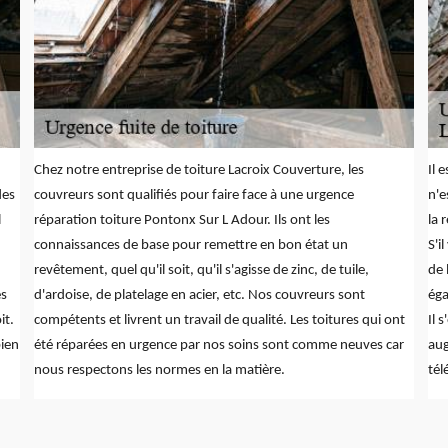
Chez notre entreprise de toiture Lacroix Couverture, les
Il 
des
couvreurs sont qualifiés pour faire face à une urgence
n'e
l
réparation toiture Pontonx Sur L Adour. Ils ont les
la 
connaissances de base pour remettre en bon état un
S'i
revêtement, quel qu'il soit, qu'il s'agisse de zinc, de tuile,
de 
es
d'ardoise, de platelage en acier, etc. Nos couvreurs sont
éga
it.
compétents et livrent un travail de qualité. Les toitures qui ont
Il 
bien
été réparées en urgence par nos soins sont comme neuves car
aug
nous respectons les normes en la matière.
tél