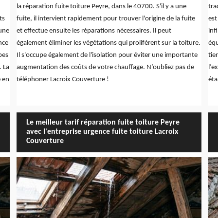
la réparation fuite toiture Peyre, dans le 40700. S'il y a une
tra
ts
fuite, il intervient rapidement pour trouver l'origine de la fuite
est
'une
et effectue ensuite les réparations nécessaires. Il peut
inf
nce
également éliminer les végétations qui prolifèrent sur la toiture.
équ
pes
Il s'occupe également de l'isolation pour éviter une importante
tie
. La
augmentation des coûts de votre chauffage. N’oubliez pas de
l’e
e en
téléphoner Lacroix Couverture !
éta
Le meilleur tarif réparation fuite toiture Peyre
avec l'entreprise urgence fuite toiture Lacroix
Couverture