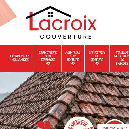
ETANCHÉITÉ
PEINTURE
ENTRETIEN
POSE DE
COUVERTURE
TOIT
SUR
DE
GOUTTIÈR
40 LANDES
TERRASSE
TOITURE
TOITURE
40
40
40
40
LANDES