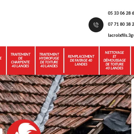
05 33 06 28 
07 71 80 38 
lacroixfils.
NETTOYAGE
TRAITEMENT
TRAITEMENT
REMPLACEMENT
ET
E
DE
HYDROFUGE
DE FAITAGE 40
DÉMOUSSAGE
CHARPENTE
DE TOITURE
LANDES
DE TOITURE
40 LANDES
40 LANDES
40 LANDES