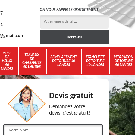
ON VOUS RAPPELLE GRATUITEMENT
67
21
3g@gmail.com
POSE
TRAVAUX
DE
REMPLACEMENT
ÉTANCHÉITÉ
RÉPARATION
DE
VELUX
DE TOITURE 40
DE TOITURE
DE TOITURE
CHARPENTE
40
LANDES
40 LANDES
40 LANDES
40 LANDES
LANDES
Devis gratuit
Demandez votre
devis, c'est gratuit!