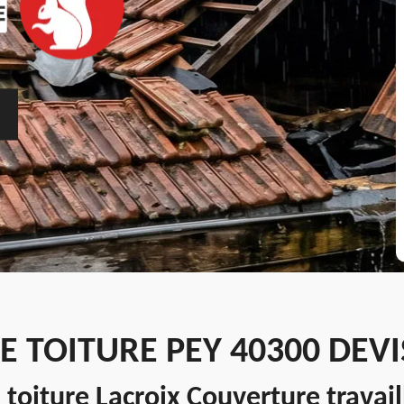
E TOITURE PEY 40300 DEV
 toiture Lacroix Couverture travai