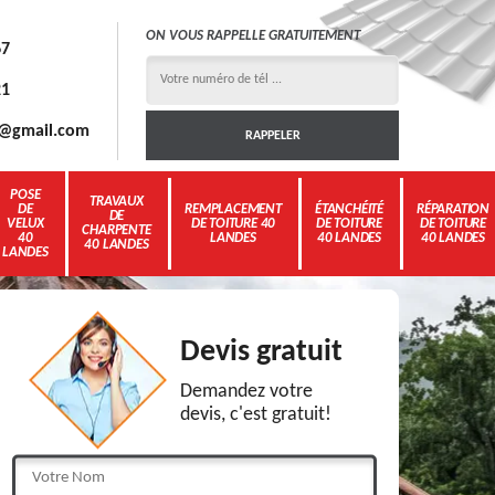
ON VOUS RAPPELLE GRATUITEMENT
67
21
3g@gmail.com
POSE
TRAVAUX
DE
REMPLACEMENT
ÉTANCHÉITÉ
RÉPARATION
DE
VELUX
DE TOITURE 40
DE TOITURE
DE TOITURE
CHARPENTE
40
LANDES
40 LANDES
40 LANDES
40 LANDES
LANDES
Devis gratuit
Demandez votre
devis, c'est gratuit!