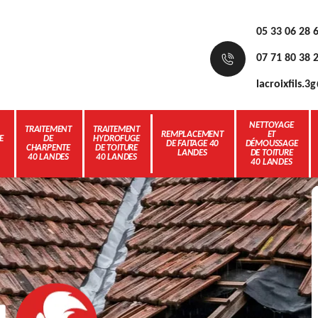
05 33 06 28 
07 71 80 38 
lacroixfils.
NETTOYAGE
TRAITEMENT
TRAITEMENT
REMPLACEMENT
ET
E
DE
HYDROFUGE
DE FAITAGE 40
DÉMOUSSAGE
CHARPENTE
DE TOITURE
LANDES
DE TOITURE
40 LANDES
40 LANDES
40 LANDES