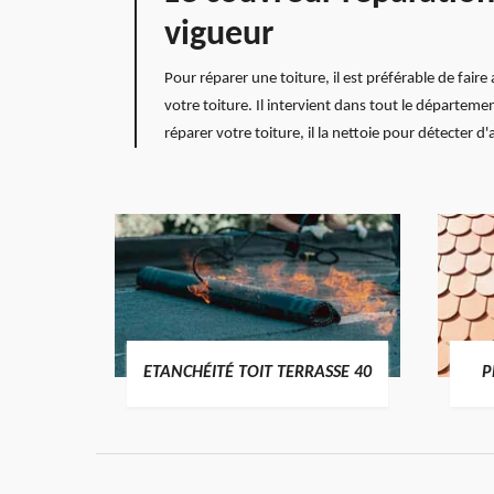
vigueur
Pour réparer une toiture, il est préférable de fair
votre toiture. Il intervient dans tout le départeme
réparer votre toiture, il la nettoie pour détecter 
DES
ETANCHÉITÉ TOIT TERRASSE 40
P