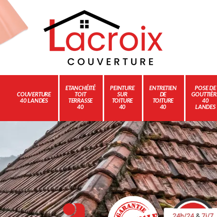
ETANCHÉITÉ
PEINTURE
ENTRETIEN
POSE DE
COUVERTURE
TOIT
SUR
DE
GOUTTIÈR
40 LANDES
TERRASSE
TOITURE
TOITURE
40
40
40
40
LANDES