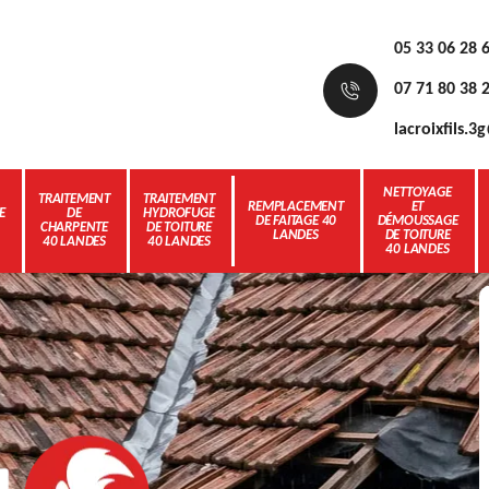
05 33 06 28 
07 71 80 38 
lacroixfils.
NETTOYAGE
TRAITEMENT
TRAITEMENT
REMPLACEMENT
ET
E
DE
HYDROFUGE
DE FAITAGE 40
DÉMOUSSAGE
CHARPENTE
DE TOITURE
LANDES
DE TOITURE
40 LANDES
40 LANDES
40 LANDES