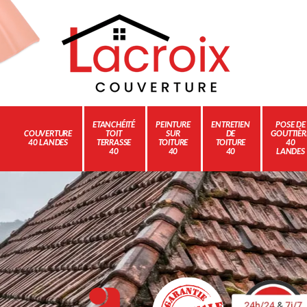
ETANCHÉITÉ
PEINTURE
ENTRETIEN
POSE DE
COUVERTURE
TOIT
SUR
DE
GOUTTIÈR
40 LANDES
TERRASSE
TOITURE
TOITURE
40
40
40
40
LANDES