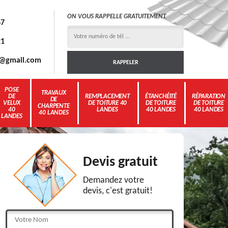
ON VOUS RAPPELLE GRATUITEMENT
67
21
3g@gmail.com
POSE
TRAVAUX
DE
REMPLACEMENT
ÉTANCHÉITÉ
RÉPARATION
DE
VELUX
DE TOITURE 40
DE TOITURE
DE TOITURE
CHARPENTE
40
LANDES
40 LANDES
40 LANDES
40 LANDES
LANDES
Devis gratuit
Demandez votre
devis, c'est gratuit!