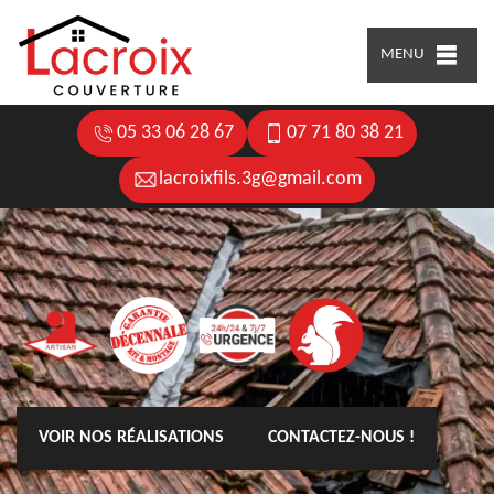
MENU
05 33 06 28 67
07 71 80 38 21
lacroixfils.3g@gmail.com
VOIR NOS RÉALISATIONS
CONTACTEZ-NOUS !