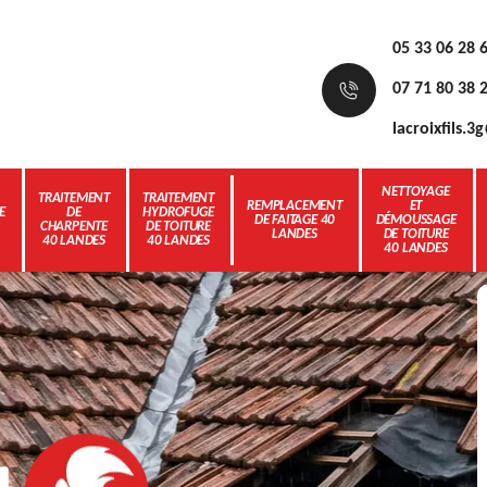
05 33 06 28 
07 71 80 38 
lacroixfils.
NETTOYAGE
TRAITEMENT
TRAITEMENT
REMPLACEMENT
ET
E
DE
HYDROFUGE
DE FAITAGE 40
DÉMOUSSAGE
CHARPENTE
DE TOITURE
LANDES
DE TOITURE
40 LANDES
40 LANDES
40 LANDES