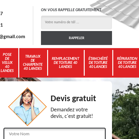
ON VOUS RAPPELLE GRATUITEMENT
67
21
3g@gmail.com
POSE
TRAVAUX
DE
REMPLACEMENT
ÉTANCHÉITÉ
RÉPARATION
DE
VELUX
DE TOITURE 40
DE TOITURE
DE TOITURE
CHARPENTE
40
LANDES
40 LANDES
40 LANDES
40 LANDES
LANDES
Devis gratuit
Demandez votre
devis, c'est gratuit!