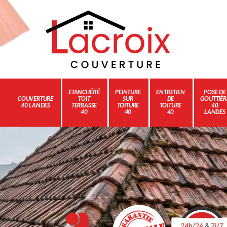
ETANCHÉITÉ
PEINTURE
ENTRETIEN
POSE DE
COUVERTURE
TOIT
SUR
DE
GOUTTIÈR
40 LANDES
TERRASSE
TOITURE
TOITURE
40
40
40
40
LANDES