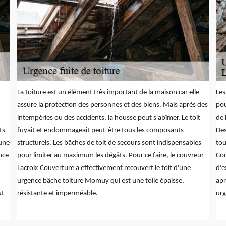
La toiture est un élément très important de la maison car elle
Les
assure la protection des personnes et des biens. Mais après des
pou
intempéries ou des accidents, la housse peut s'abîmer. Le toit
de 
ts
fuyait et endommageait peut-être tous les composants
Des
'une
structurels. Les bâches de toit de secours sont indispensables
tou
nce
pour limiter au maximum les dégâts. Pour ce faire, le couvreur
Cou
Lacroix Couverture a effectivement recouvert le toit d'une
d'e
urgence bâche toiture Momuy qui est une toile épaisse,
apr
st
résistante et imperméable.
urg