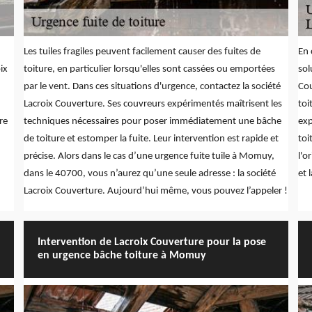
Les tuiles fragiles peuvent facilement causer des fuites de
En 
ix
toiture, en particulier lorsqu'elles sont cassées ou emportées
sol
par le vent. Dans ces situations d'urgence, contactez la société
Cou
Lacroix Couverture. Ses couvreurs expérimentés maîtrisent les
toi
re
techniques nécessaires pour poser immédiatement une bâche
exp
de toiture et estomper la fuite. Leur intervention est rapide et
toi
précise. Alors dans le cas d’une urgence fuite tuile à Momuy,
l'o
dans le 40700, vous n’aurez qu’une seule adresse : la société
et 
Lacroix Couverture. Aujourd’hui même, vous pouvez l’appeler !
Intervention de Lacroix Couverture pour la pose
en urgence bâche toiture à Momuy