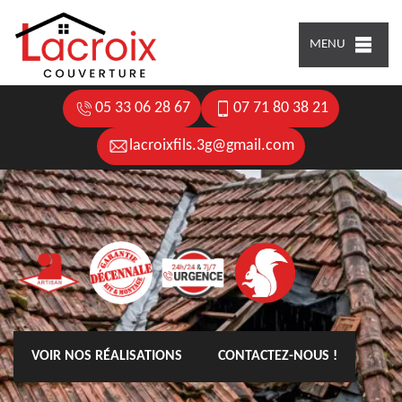
MENU
05 33 06 28 67
07 71 80 38 21
lacroixfils.3g@gmail.com
VOIR NOS RÉALISATIONS
CONTACTEZ-NOUS !